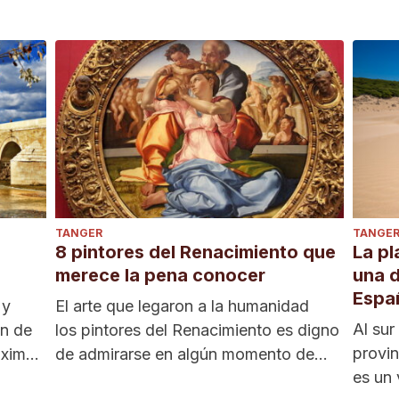
TANGER
TANGE
8 pintores del Renacimiento que
La pl
merece la pena conocer
una d
Espa
 y
El arte que legaron a la humanidad
Al sur
in de
los pintores del Renacimiento es digno
provin
óximas
de admirarse en algún momento de
es un 
nuestras vidas....