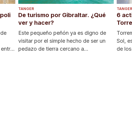
TANGER
TANGE
poli
De turismo por Gibraltar. ¿Qué
6 act
ver y hacer?
Torr
 de
Este pequeño peñón ya es digno de
Torrem
visitar por el simple hecho de ser un
Sol, e
 entrar
pedazo de tierra cercano a...
de los
extranj