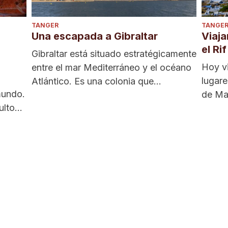
TANGER
TANGE
Una escapada a Gibraltar
Viaj
el Rif
Gibraltar está situado estratégicamente
Hoy vi
entre el mar Mediterráneo y el océano
lugare
Atlántico. Es una colonia que
mundo.
de Mar
pertenece oficialmente al gobierno
ultos
conoci
británico desde que este firmara el
Tratado de Utrech con España. De...