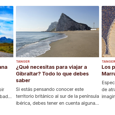
TANGER
TANGE
ana
¿Qué necesitas para viajar a
Los p
Gibraltar? Todo lo que debes
Marr
saber
Especi
Si estás pensando conocer este
ir
de atr
territorio británico al sur de la península
obado.
imagi
ibérica, debes tener en cuenta algunas
Marrue
cuestiones muy...