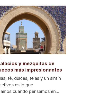
R
alacios y mezquitas de
uecos más impresionantes
as, té, dulces, telas y un sinfín
activos es lo que
namos cuando pensamos en
cos. Sus paisajes y su...