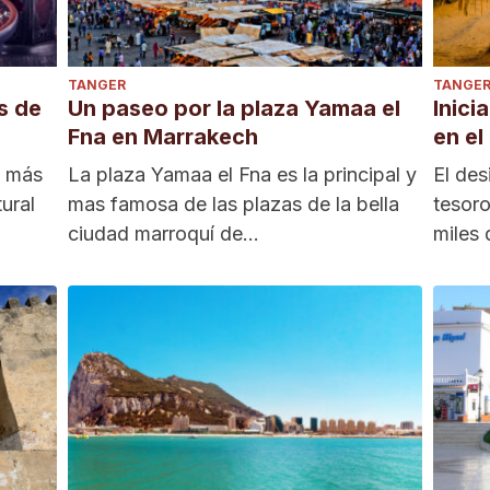
TANGER
TANGE
s de
Un paseo por la plaza Yamaa el
Inici
Fna en Marrakech
en el
s más
La plaza Yamaa el Fna es la principal y
El des
tural
mas famosa de las plazas de la bella
tesoro
ciudad marroquí de...
miles 