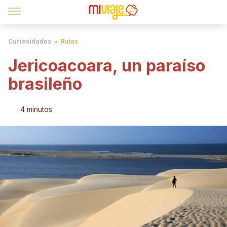
Curiosidades
Rutas
Jericoacoara, un paraíso
brasileño
4 minutos