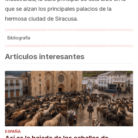
que se alzan los principales palacios de la
hermosa ciudad de Siracusa.
Bibliografía
Alberti, S. A., Antonelli, F., Cancelliere, S., Lazzarini, L.,
Artículos interesantes
Mannuccia, F., & Santalucia, F. (2000). Castelmaniace,
Syracuse (Sicily): the deterioration of the marble of the
monumental portal and window. In Proceedings of the 9th
International Congress on Deterioration and Conservation
of Stone, Venice, June 19-24, 2000.
Siracusa. AgenziaNationalle di Turismo. Recuperado de
http://www.italia.it/es/descubre-italia/sicilia/siracusa.html
ESPAÑA