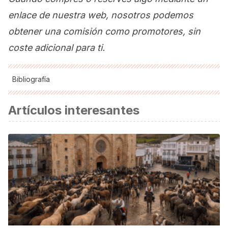
enlace de nuestra web, nosotros podemos
obtener una comisión como promotores, sin
coste adicional para ti.
Bibliografía
Murallas de Dubrovnik. (s.f.). En
Wikipedia
. Recuperado el
Artículos interesantes
22 de mayo de 2018 de
https://es.wikipedia.org/wiki/Murallas_de_Dubrovnik