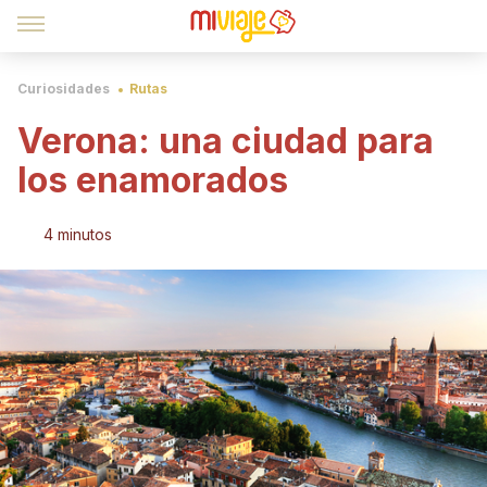
Curiosidades
Rutas
Verona: una ciudad para
los enamorados
4 minutos