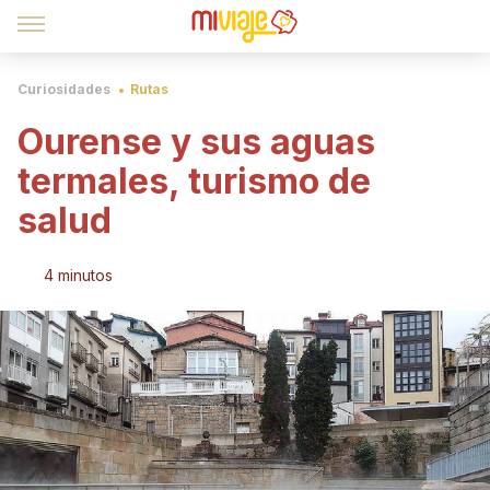
Curiosidades
Rutas
Ourense y sus aguas
termales, turismo de
salud
4 minutos