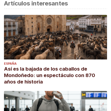
Artículos interesantes
Recuperado el 10 de marzo de 2021 de:
https://www.torturemuseum.com/es/historia/
ESPAÑA
Así es la bajada de los caballos de
Mondoñedo: un espectáculo con 870
años de historia