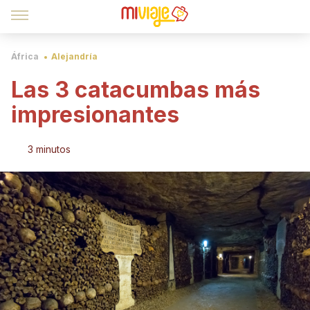
África
Alejandría
Las 3 catacumbas más
impresionantes
3 minutos