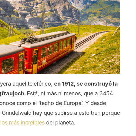
era aquel teleférico,
en 1912, se construyó la
gfraujoch.
Está, ni más ni menos, que a 3454
 conoce como el ‘techo de Europa’. Y desde
 Grindelwald hay que subirse a este tren porque
rios más increíbles
del planeta.