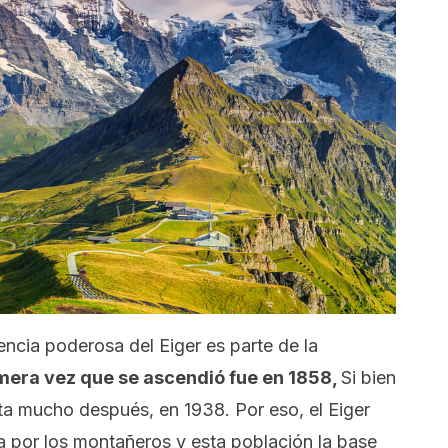
ncia poderosa del Eiger es parte de la
mera vez que se ascendió fue en 1858,
Si bien
ta mucho después, en 1938. Por eso, el Eiger
a por los montañeros y esta población la base