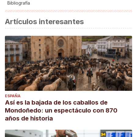
Bibliografía
Las cuevas de Valporquero. Ayuntamiento de
Artículos interesantes
Vegacervera. Recuperdado de:
https://web.archive.org/web/20100220113156/http://www.ayt
La nueva especie que habita en Valporquero. (30 de
enero, 2019). Recuperado de:
https://www.diariodeleon.es/noticias/leon/nueva-especie-
habita-valporquero_1310250.html
ESPAÑA
Así es la bajada de los caballos de
Mondoñedo: un espectáculo con 870
años de historia