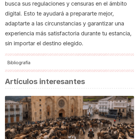
busca sus regulaciones y censuras en el ámbito
digital. Esto te ayudará a prepararte mejor,
adaptarte a las circunstancias y garantizar una
experiencia más satisfactoria durante tu estancia,
sin importar el destino elegido.
Bibliografía
Global Voices.
Nuevo estudio revela que censura de
Artículos interesantes
internet en Turkmenistán llega a más de 122 000 dominios
.
Recuperado el 28/12/2023 de:
https://es.globalvoices.org/2023/04/26/nuevo-estudio-
revela-que-censura-de-internet-en-turkmenistan-llega-a-
mas-de-122-000-dominios/
Surfshark.
Internet shutdown tracker
. Recuperado el
28/12/2023 de:
https://surfshark.com/research/internet-