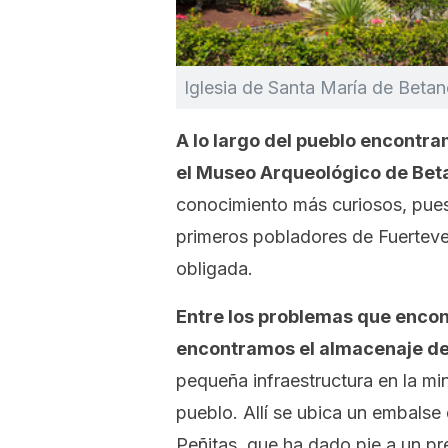
Iglesia de Santa María de Beta
A lo largo del pueblo encontra
el Museo Arqueológico de Bet
conocimiento más curiosos, pue
primeros pobladores de Fuerteven
obligada.
Entre los problemas que encont
encontramos el almacenaje d
pequeña infraestructura en la min
pueblo. Allí se ubica un embals
Peñitas, que ha dado pie a un pr