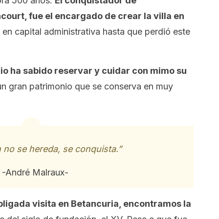
ora 500 años.
El conquistador de
ourt, fue el encargado de crear la villa en
 en capital administrativa hasta que perdió este
io ha sabido reservar y cuidar con mimo su
un gran patrimonio que se conserva en muy
n no se hereda, se conquista.”
-André Malraux-
obligada visita en Betancuria, encontramos la