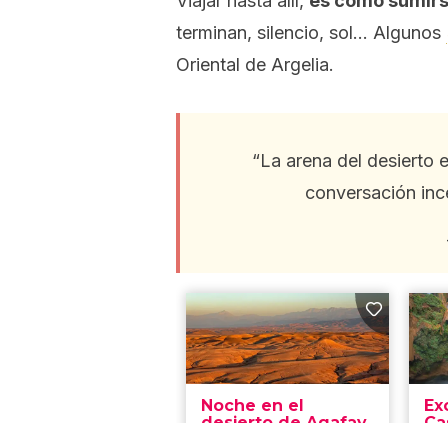
Viajar hasta allí,
es como sumirse
terminan, silencio, sol… Algunos
Oriental de Argelia.
“La arena del desierto e
conversación ince