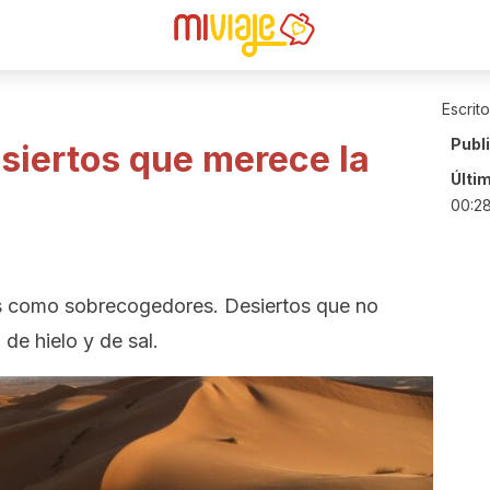
Escrit
Publ
esiertos que merece la
Últi
00:2
s como sobrecogedores. Desiertos que no
de hielo y de sal.