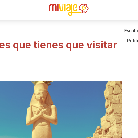
Escrit
Publ
les que tienes que visitar