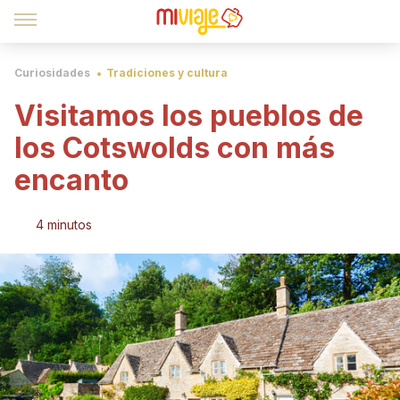
Curiosidades
Tradiciones y cultura
Visitamos los pueblos de
los Cotswolds con más
encanto
4 minutos