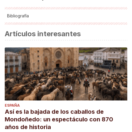
Bibliografía
Parco Migliarino San Rossare Massaciuccoli (s.f.).
Artículos interesantes
Recuperado el 3 de julio de 2020 de:
https://www.parcosanrossore.org
ESPAÑA
Así es la bajada de los caballos de
Mondoñedo: un espectáculo con 870
años de historia