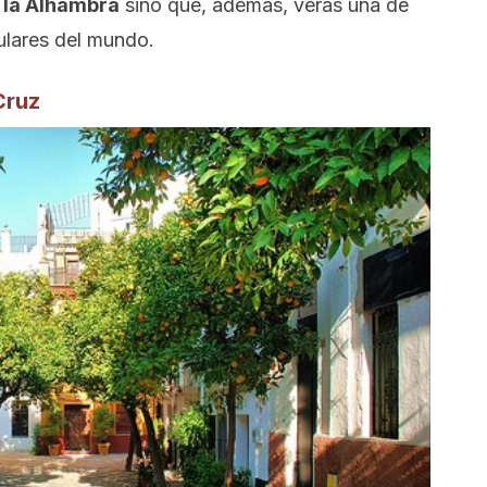
 la Alhambra
sino que, además, verás una de
ulares del mundo.
Cruz