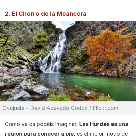
2. El Chorro de la Meancera
Ovejuela – David Acevedo Godoy / Flickr.com
Como ya os podéis imaginar,
Las Hurdes es una
región para conocer a pie
, es el mejor modo de