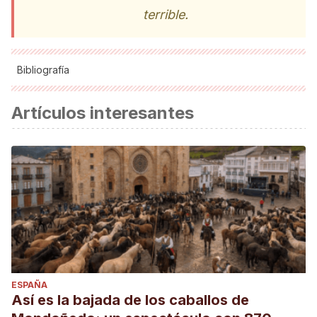
terrible.
Bibliografía
Glendinning, N. (2014). Las Pinturas Negras de Goya y la
Artículos interesantes
Quinta del Sordo. Precisiones sobre las teorías de Juan
José Junquera. Archivo Español de Arte.
https://doi.org/10.3989/aearte.2004.v77.i307.229
Junquera, J. J. (2014). Los Goya: de la Quinta a Burdeos y
vuelta. Archivo Español de Arte.
https://doi.org/10.3989/aearte.2003.v76.i304.263
Hervás León, M. (2015). Luz sobre la Quinta de Goya y sus
pinturas negras. Anales Del Instituto de Estudios
Madrileños.
ESPAÑA
Así es la bajada de los caballos de