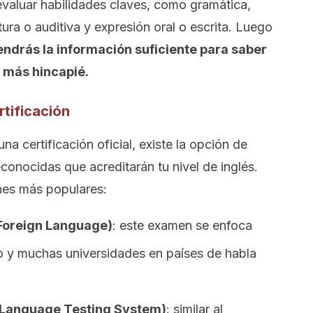
evaluar habilidades claves, como gramática,
ura o auditiva y expresión oral o escrita. Luego
endrás la información suficiente para saber
 más hincapié.
rtificación
una certificación oficial, existe la opción de
conocidas que acreditarán tu nivel de inglés.
nes más populares:
 Foreign Language)
: este examen se enfoca
o y muchas universidades en países de habla
h Language Testing System)
: similar al