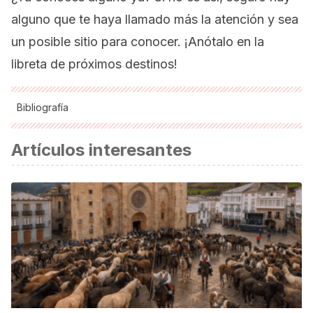
alguno que te haya llamado más la atención y sea
un posible sitio para conocer. ¡Anótalo en la
libreta de próximos destinos!
Bibliografía
Atlas de las ciudades fantasma del mundo. National
Artículos interesantes
Geographic. https://viajes.nationalgeographic.com.es/a/14-
ciudades-fantasma-mundo_12783/2
Los 13 pueblos fantasmas más increíbles y espeluznantes
de todo el mundo. Infobae.
https://www.infobae.com/turismo/2019/10/28/los-13-
pueblos-fantasmas-mas-increibles-y-espeluznantes-de-
todo-el-mundo/
De Japón a Argentina: cuatro pueblos del mundo con un
solo habitante. Clarín.