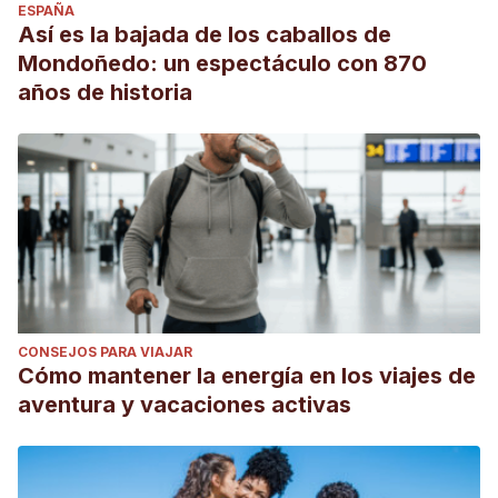
ESPAÑA
Así es la bajada de los caballos de
https://www.clarin.com/viajes/pueblos-mundo-solo-
Mondoñedo: un espectáculo con 870
habitante-argentino_0_HyZnvxo_M.html
años de historia
CONSEJOS PARA VIAJAR
Cómo mantener la energía en los viajes de
aventura y vacaciones activas