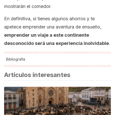
mostrarán el comedor.
En definitiva, si tienes algunos ahorros y te
apetece emprender una aventura de ensueño,
emprender un viaje a este continente
desconocido será una experiencia inolvidable
.
Bibliografía
Antártida (s.f.). En
Wikipedia.
Recuperado el 26 de enero
Artículos interesantes
de 2020 de https://es.wikipedia.org/wiki/Antártida
Bahía Paraíso (s.f.). En
Wikipedia.
Recuperado el 26 de
enero de 2020 de
https://es.wikipedia.org/wiki/Bahía_Paraíso
Canal Lemaira (s.f.). En
Wikipedia.
Recuperado el 26 de
enero de 2020 de