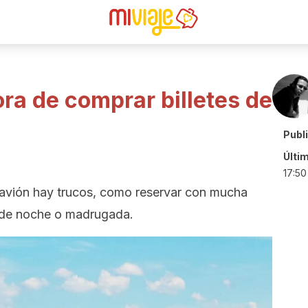
ora de comprar billetes de
Publ
Últi
17:50
e avión hay trucos, como reservar con mucha
s de noche o madrugada.